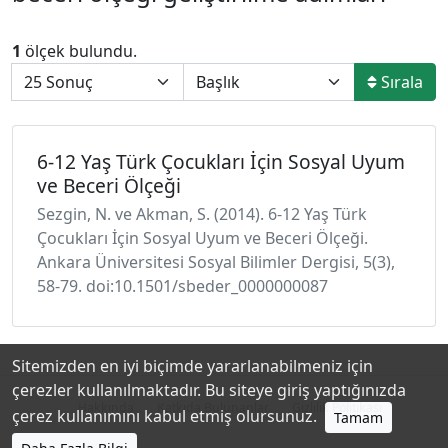
1
ölçek bulundu.
Sırala
6-12 Yaş Türk Çocukları İçin Sosyal Uyum
ve Beceri Ölçeği
Sezgin, N. ve Akman, S. (2014). 6-12 Yaş Türk
Çocukları İçin Sosyal Uyum ve Beceri Ölçeği.
Ankara Üniversitesi Sosyal Bilimler Dergisi, 5(3),
58-79. doi:10.1501/sbeder_0000000087
Sitemizden en iyi biçimde yararlanabilmeniz için
çerezler kullanılmaktadır. Bu siteye giriş yaptığınızda
Hakkında
Katkıda Bulunanlar
Gizlilik Politikası
çerez kullanımını kabul etmiş olursunuz.
Tamam