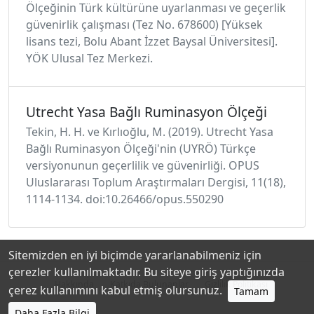
Ölçeğinin Türk kültürüne uyarlanması ve geçerlik
güvenirlik çalışması (Tez No. 678600) [Yüksek
lisans tezi, Bolu Abant İzzet Baysal Üniversitesi].
YÖK Ulusal Tez Merkezi.
Utrecht Yasa Bağlı Ruminasyon Ölçeği
Tekin, H. H. ve Kırlıoğlu, M. (2019). Utrecht Yasa
Bağlı Ruminasyon Ölçeği'nin (UYRÖ) Türkçe
versiyonunun geçerlilik ve güvenirliği. OPUS
Uluslararası Toplum Araştırmaları Dergisi, 11(18),
1114-1134. doi:10.26466/opus.550290
Sitemizden en iyi biçimde yararlanabilmeniz için
çerezler kullanılmaktadır. Bu siteye giriş yaptığınızda
Hakkında
Katkıda Bulunanlar
Gizlilik Politikası
çerez kullanımını kabul etmiş olursunuz.
Tamam
Daha Fazla Bilgi