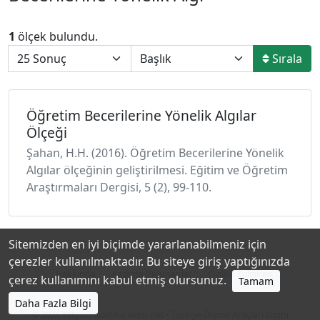
1
ölçek bulundu.
Sırala
Öğretim Becerilerine Yönelik Algılar
Ölçeği
Şahan, H.H. (2016). Öğretim Becerilerine Yönelik
Algılar ölçeğinin geliştirilmesi. Eğitim ve Öğretim
Araştırmaları Dergisi, 5 (2), 99-110.
Sitemizden en iyi biçimde yararlanabilmeniz için
çerezler kullanılmaktadır. Bu siteye giriş yaptığınızda
Hakkında
Katkıda Bulunanlar
Gizlilik Politikası
çerez kullanımını kabul etmiş olursunuz.
Tamam
Daha Fazla Bilgi
© 2026
https://toad.halileksi.net
• Türkiye Ölçme Araçları Dizini