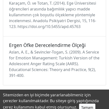
Karaçam, Ö. ve Totan, T. (2014). Ege Üniversitesi
öğrencileri arasında bağımlılık yapıcı madde
kullanımının çok boyutlu ölçekleme yöntemiyle
incelenmesi. Anadolu Psikiyatri Dergisi, 15, 116-
123. https://doi.org/10.5455/apd.45763
Ergen Öfke Derecelendirme Ölçeği
Aslan, A. E., & Sevincler-Togan, S. (2009). A Service
for Emotion Management: Turkish Version of the
Adolescent Anger Rating Scale (AARS).
Educational Sciences: Theory and Practice, 9(2),
391-400.
Sitemizden en iyi biçimde yararlanabilmeniz için
çerezler kullanılmaktadır. Bu siteye giriş yaptığınızda
Hakkında
Katkıda Bulunanlar
Gizlilik Politikası
çerez kullanımını kabul etmiş olursunuz.
Tamam