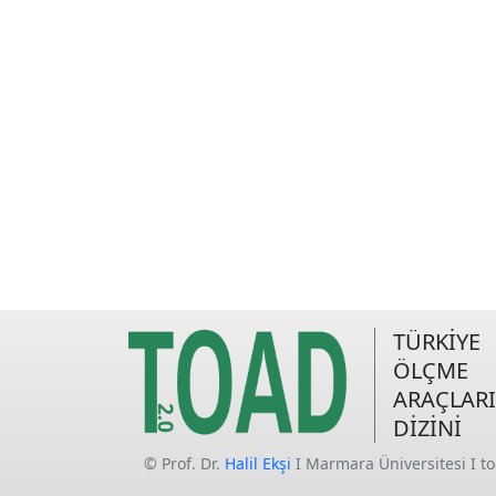
TÜRKİYE
ÖLÇME
ARAÇLARI
DİZİNİ
© Prof. Dr.
Halil Ekşi
I Marmara Üniversitesi I t