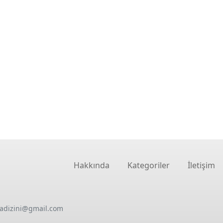
Hakkında
Kategoriler
İletişim
oadizini@gmail.com