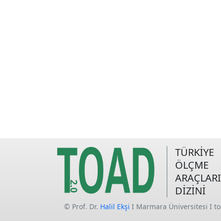
TÜRKİYE
ÖLÇME
ARAÇLARI
DİZİNİ
© Prof. Dr.
Halil Ekşi
I Marmara Üniversitesi I t