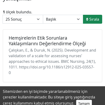
1
ölçek bulundu.
Sırala
Hemşirelerin Etik Sorunlara
Yaklaşımlarını Değerlendirme Ölçeği
Çalışkan, E., & Duruk, N. (2025). Development and
validation of a scale for assessing nurses’
approaches to ethical issues. BMC Nursing, 24(1),
1011. https://doi.org/10.1186/s12912-025-03557-
0
Sitemizden en iyi biçimde yararlanabilmeniz için
çerezler kullanılmaktadır. Bu siteye giriş yaptığınızda
Hakkında
Katkıda Bulunanlar
Gizlilik Politikası
çerez kullanımını kabul etmiş olursunuz.
Tamam