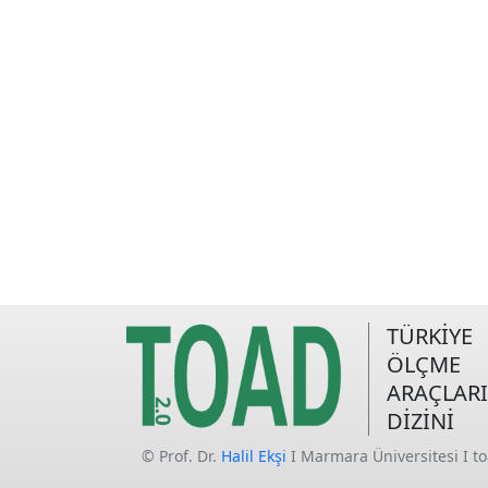
TÜRKİYE
ÖLÇME
ARAÇLARI
DİZİNİ
© Prof. Dr.
Halil Ekşi
I Marmara Üniversitesi I t