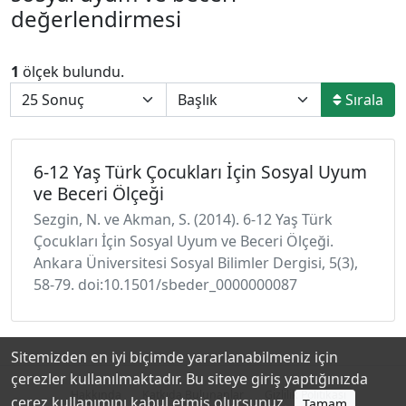
değerlendirmesi
1
ölçek bulundu.
Sırala
6-12 Yaş Türk Çocukları İçin Sosyal Uyum
ve Beceri Ölçeği
Sezgin, N. ve Akman, S. (2014). 6-12 Yaş Türk
Çocukları İçin Sosyal Uyum ve Beceri Ölçeği.
Ankara Üniversitesi Sosyal Bilimler Dergisi, 5(3),
58-79. doi:10.1501/sbeder_0000000087
Sitemizden en iyi biçimde yararlanabilmeniz için
çerezler kullanılmaktadır. Bu siteye giriş yaptığınızda
Hakkında
Katkıda Bulunanlar
Gizlilik Politikası
çerez kullanımını kabul etmiş olursunuz.
Tamam