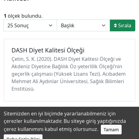
1
ölçek bulundu.
Sırala
DASH Diyet Kalitesi Ölçeği
Çetin, S. K. (2020). DASH Diyet Kalitesi Ölçeği ve
Akdeniz Diyetine Bağlılık Öz-yeterlilik Ölçeği’nin
geçerlik çalışması (Yüksek Lisans Tezi). Acıbadem
Mehmet Ali Aydınlar Üniversitesi, Sağlık Bilimleri
Enstitüsü.
Sitemizden en iyi biçimde yararlanabilmeniz için
çerezler kullanılmaktadır. Bu siteye giriş yaptığınızda
Hakkında
Katkıda Bulunanlar
Gizlilik Politikası
çerez kullanımını kabul etmiş olursunuz.
Tamam