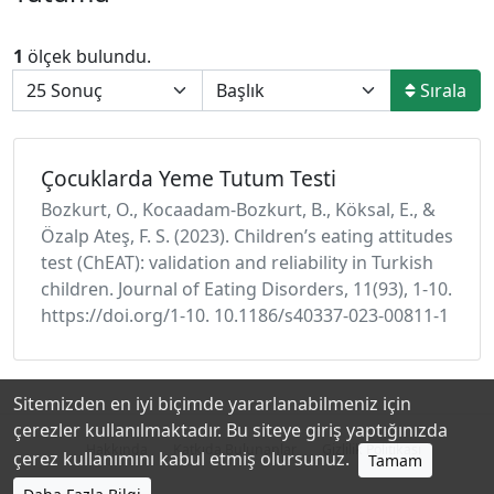
1
ölçek bulundu.
Sırala
Çocuklarda Yeme Tutum Testi
Bozkurt, O., Kocaadam-Bozkurt, B., Köksal, E., &
Özalp Ateş, F. S. (2023). Children’s eating attitudes
test (ChEAT): validation and reliability in Turkish
children. Journal of Eating Disorders, 11(93), 1-10.
https://doi.org/1-10. 10.1186/s40337-023-00811-1
Sitemizden en iyi biçimde yararlanabilmeniz için
çerezler kullanılmaktadır. Bu siteye giriş yaptığınızda
Hakkında
Katkıda Bulunanlar
Gizlilik Politikası
çerez kullanımını kabul etmiş olursunuz.
Tamam