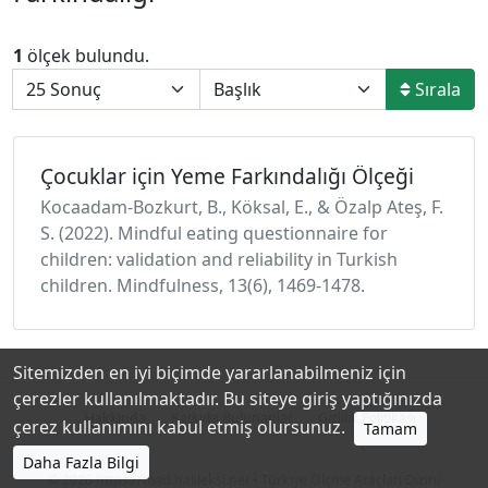
1
ölçek bulundu.
Sırala
Çocuklar için Yeme Farkındalığı Ölçeği
Kocaadam-Bozkurt, B., Köksal, E., & Özalp Ateş, F.
S. (2022). Mindful eating questionnaire for
children: validation and reliability in Turkish
children. Mindfulness, 13(6), 1469-1478.
Sitemizden en iyi biçimde yararlanabilmeniz için
çerezler kullanılmaktadır. Bu siteye giriş yaptığınızda
Hakkında
Katkıda Bulunanlar
Gizlilik Politikası
çerez kullanımını kabul etmiş olursunuz.
Tamam
Daha Fazla Bilgi
© 2026
https://toad.halileksi.net
• Türkiye Ölçme Araçları Dizini