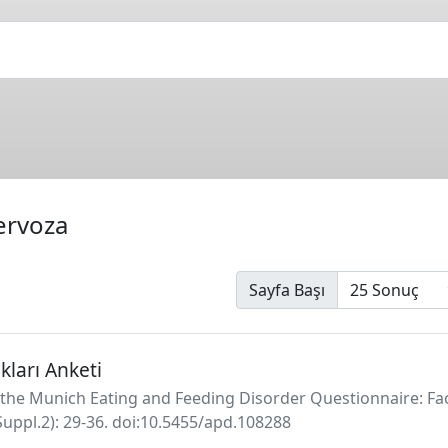
ervoza
Sayfa Başı
ları Anketi
he Munich Eating and Feeding Disorder Questionnaire: Factor 
Suppl.2): 29-36. doi:10.5455/apd.108288