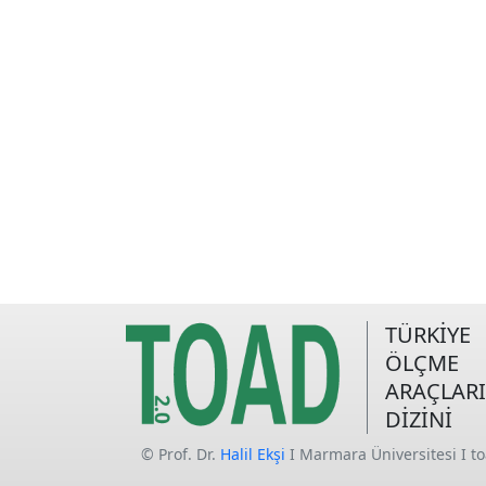
TÜRKİYE
ÖLÇME
ARAÇLARI
DİZİNİ
© Prof. Dr.
Halil Ekşi
I Marmara Üniversitesi I t