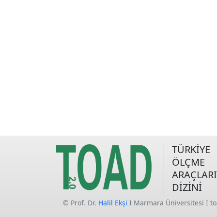
TÜRKİYE
ÖLÇME
ARAÇLARI
DİZİNİ
© Prof. Dr.
Halil Ekşi
I Marmara Üniversitesi I t