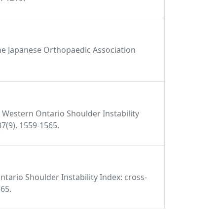
f the Japanese Orthopaedic Association
17). Western Ontario Shoulder Instability
37(9), 1559-1565.
n Ontario Shoulder Instability Index: cross-
565.