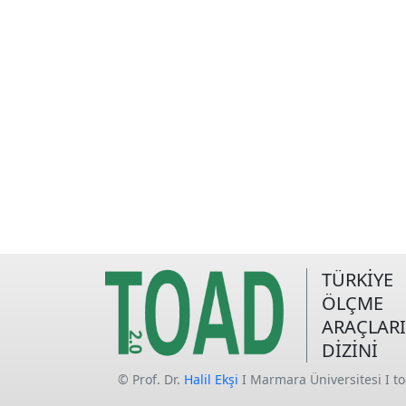
TÜRKİYE
ÖLÇME
ARAÇLARI
DİZİNİ
© Prof. Dr.
Halil Ekşi
I Marmara Üniversitesi I t