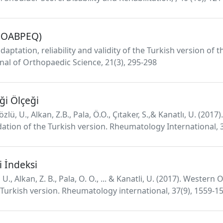
(JOABPEQ)
adaptation, reliability and validity of the Turkish version o
nal of Orthopaedic Science, 21(3), 295-298
ği Ölçeği
özlü, U., Alkan, Z.B., Pala, Ö.O., Çıtaker, S.,& Kanatlı, U. (20
dation of the Turkish version. Rheumatology International, 
i İndeksi
, U., Alkan, Z. B., Pala, O. O., ... & Kanatli, U. (2017). Wester
 Turkish version. Rheumatology international, 37(9), 1559-1