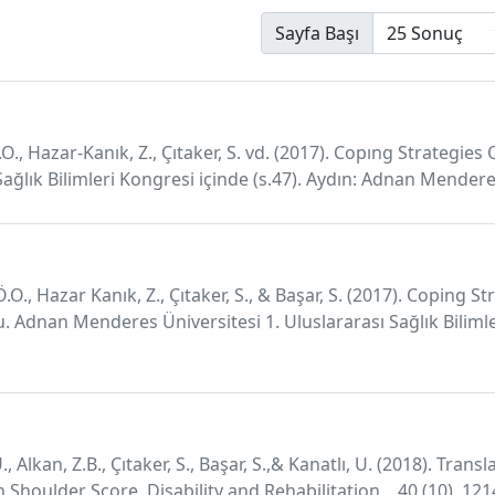
Sayfa Başı
Ö.O., Hazar-Kanık, Z., Çıtaker, S. vd. (2017). Copıng Strategie
Sağlık Bilimleri Kongresi içinde (s.47). Aydın: Adnan Mendere
 Ö.O., Hazar Kanık, Z., Çıtaker, S., & Başar, S. (2017). Coping
. Adnan Menderes Üniversitesi 1. Uluslararası Sağlık Bilimle
, Alkan, Z.B., Çıtaker, S., Başar, S.,& Kanatlı, U. (2018). Transl
n Shoulder Score. Disability and Rehabilitation, , 40 (10), 12