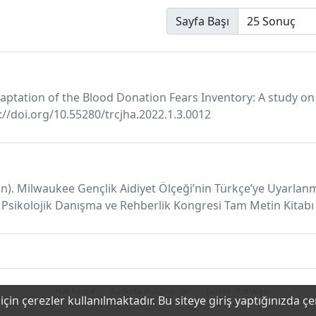
Sayfa Başı
adaptation of the Blood Donation Fears Inventory: A study on v
s://doi.org/10.55280/trcjha.2022.1.3.0012
ran). Milwaukee Gençlik Aidiyet Ölçeği’nin Türkçe’ye Uyarlanma
ı Psikolojik Danışma ve Rehberlik Kongresi Tam Metin Kitabı (
Hakkında
Katkıda Bulunanlar
Gizlilik Politikası
çin çerezler kullanılmaktadır. Bu siteye giriş yaptığınızda ç