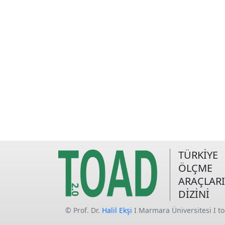
TÜRKİYE
ÖLÇME
ARAÇLARI
DİZİNİ
© Prof. Dr.
Halil Ekşi
I Marmara Üniversitesi I t