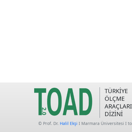
TÜRKİYE
ÖLÇME
ARAÇLARI
DİZİNİ
© Prof. Dr.
Halil Ekşi
I Marmara Üniversitesi I t