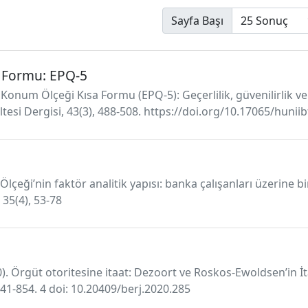
Sayfa Başı
a Formu: EPQ-5
ik Konum Ölçeği Kısa Formu (EPQ-5): Geçerlilik, güvenilirlik 
kültesi Dergisi, 43(3), 488-508. https://doi.org/10.17065/hunii
Ölçeği’nin faktör analitik yapısı: banka çalışanları üzerine b
, 35(4), 53-78
0). Örgüt otoritesine itaat: Dezoort ve Roskos-Ewoldsen’in İt
41-854. 4 doi: 10.20409/berj.2020.285