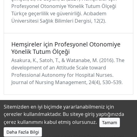
Profesyonel Otonomiye Yönelik Tutum Ölçeği
Türkçe geçerlilik ve güvenirliği. Acıbadem
Üniversitesi Sağlık Bilimleri Dergisi, 12(2).
Hemşireler için Profesyonel Otonomiye
Yönelik Tutum Ölçeği
Asakura, K., Satoh, T., & Watanabe, M. (2016). The
development of an Attitude Scale toward
Professional Autonomy for Hospital Nurses.
Journal of Nursing Management, 24(4), 530–539.
Sitemizden en iyi biçimde yararlanabilmeniz için
çerezler kullanılmaktadır. Bu siteye giriş yaptığınızda
Hakkında
Katkıda Bulunanlar
Gizlilik Politikası
çerez kullanımını kabul etmiş olursunuz.
Tamam
Daha Fazla Bilgi
© 2026
https://toad.halileksi.net
• Türkiye Ölçme Araçları Dizini