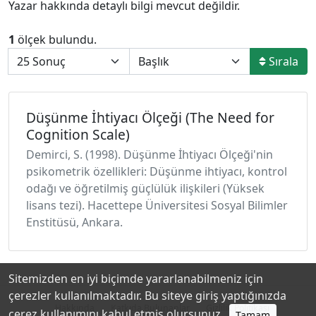
Yazar hakkında detaylı bilgi mevcut değildir.
1
ölçek bulundu.
Sırala
Düşünme İhtiyacı Ölçeği (The Need for
Cognition Scale)
Demirci, S. (1998). Düşünme İhtiyacı Ölçeği'nin
psikometrik özellikleri: Düşünme ihtiyacı, kontrol
odağı ve öğretilmiş güçlülük ilişkileri (Yüksek
lisans tezi). Hacettepe Üniversitesi Sosyal Bilimler
Enstitüsü, Ankara.
Sitemizden en iyi biçimde yararlanabilmeniz için
çerezler kullanılmaktadır. Bu siteye giriş yaptığınızda
Hakkında
Katkıda Bulunanlar
Gizlilik Politikası
çerez kullanımını kabul etmiş olursunuz.
Tamam