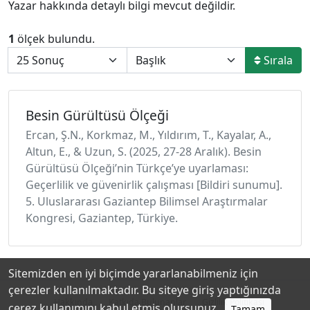
Yazar hakkında detaylı bilgi mevcut değildir.
1
ölçek bulundu.
Sırala
Besin Gürültüsü Ölçeği
Ercan, Ş.N., Korkmaz, M., Yıldırım, T., Kayalar, A.,
Altun, E., & Uzun, S. (2025, 27-28 Aralık). Besin
Gürültüsü Ölçeğı̇’nı̇n Türkçe’ye uyarlaması:
Geçerlı̇lı̇k ve güvenı̇rlı̇k çalışması [Bildiri sunumu].
5. Uluslararası Gaziantep Bilimsel Araştırmalar
Kongresi, Gaziantep, Türkiye.
Sitemizden en iyi biçimde yararlanabilmeniz için
çerezler kullanılmaktadır. Bu siteye giriş yaptığınızda
Hakkında
Katkıda Bulunanlar
Gizlilik Politikası
çerez kullanımını kabul etmiş olursunuz.
Tamam