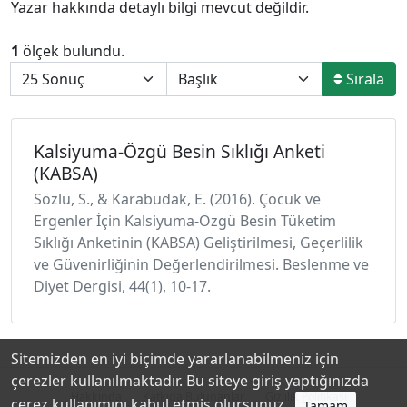
Yazar hakkında detaylı bilgi mevcut değildir.
1
ölçek bulundu.
Sırala
Kalsiyuma-Özgü Besin Sıklığı Anketi
(KABSA)
Sözlü, S., & Karabudak, E. (2016). Çocuk ve
Ergenler İçin Kalsiyuma-Özgü Besin Tüketim
Sıklığı Anketinin (KABSA) Geliştirilmesi, Geçerlilik
ve Güvenirliğinin Değerlendirilmesi. Beslenme ve
Diyet Dergisi, 44(1), 10-17.
Sitemizden en iyi biçimde yararlanabilmeniz için
çerezler kullanılmaktadır. Bu siteye giriş yaptığınızda
Hakkında
Katkıda Bulunanlar
Gizlilik Politikası
çerez kullanımını kabul etmiş olursunuz.
Tamam