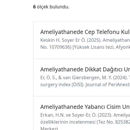
6
ölçek bulundu.
Ameliyathanede Cep Telefonu Kulla
Keskin H, Soyer Er Ö. (2025). Ameliyathane
No. 10709636) [Yüksek Lisans tezi, Afyonk
Ameliyathanede Dikkat Dağıtıcı Un
Er, Ö. S., & van Giersbergen, M. Y. (2024
surgery index (DiSI). Journal of PeriAnes
Ameliyathanede Yabancı Cisim Unu
Erkan, H.N. ve Soyer-Er, Ö. (2023). Ameli
özelliklerinin incelenmesi (Tez No. 825382
Merkezi.