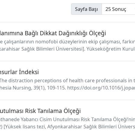
Sayfa Başı
nımına Bağlı Dikkat Dağınıklığı Ölçeği
 çalışanlarının nomofobi düzeylerinin ekip çalışması, farkınd
arahisar Sağlık Bilimleri Üniversitesi]. Yükseköğretim Kuru
surlar İndeksi
). The distraction perceptions of health care professionals i
thesia Nursing, 39(1), 109-115. https://doi.org/10.1016/j.jop
tulması Risk Tanılama Ölçeği
yathanede Yabancı Cisim Unutulması Risk Tanılama Ölçeği’nin
) [Yüksek lisans tezi, Afyonkarahisar Sağlık Bilimleri Ünive