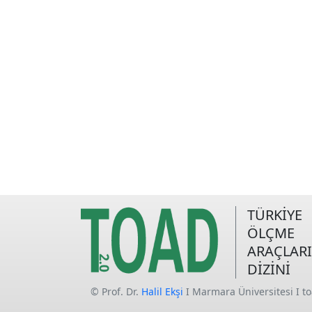
TÜRKİYE
ÖLÇME
ARAÇLARI
DİZİNİ
© Prof. Dr.
Halil Ekşi
I Marmara Üniversitesi I t