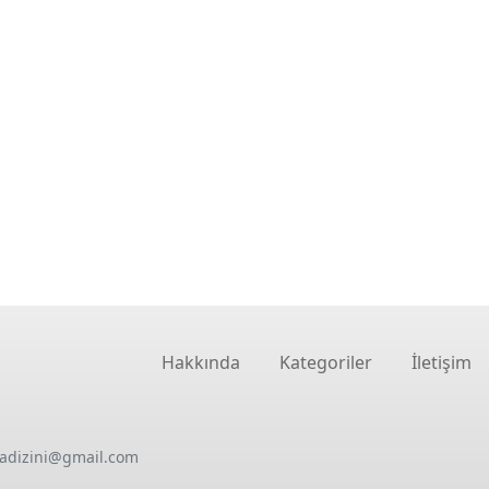
Hakkında
Kategoriler
İletişim
oadizini@gmail.com