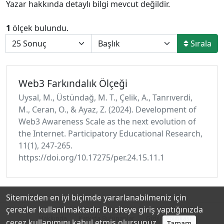
Yazar hakkında detaylı bilgi mevcut değildir.
1
ölçek bulundu.
Sırala
Web3 Farkındalık Ölçeği
Uysal, M., Üstündağ, M. T., Çelik, A., Tanrıverdi,
M., Ceran, O., & Ayaz, Z. (2024). Development of
Web3 Awareness Scale as the next evolution of
the Internet. Participatory Educational Research,
11(1), 247-265.
https://doi.org/10.17275/per.24.15.11.1
Sitemizden en iyi biçimde yararlanabilmeniz için
çerezler kullanılmaktadır. Bu siteye giriş yaptığınızda
Hakkında
Katkıda Bulunanlar
Gizlilik Politikası
çerez kullanımını kabul etmiş olursunuz.
Tamam