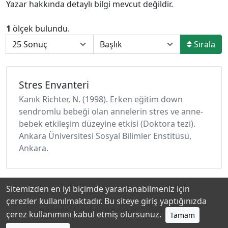
Yazar hakkında detaylı bilgi mevcut değildir.
1
ölçek bulundu.
Sırala
Stres Envanteri
Kanık Richter, N. (1998). Erken eğitim down
sendromlu bebeği olan annelerin stres ve anne-
bebek etkileşim düzeyine etkisi (Doktora tezi).
Ankara Üniversitesi Sosyal Bilimler Enstitüsü,
Ankara.
Sitemizden en iyi biçimde yararlanabilmeniz için
çerezler kullanılmaktadır. Bu siteye giriş yaptığınızda
Hakkında
Katkıda Bulunanlar
Gizlilik Politikası
çerez kullanımını kabul etmiş olursunuz.
Tamam