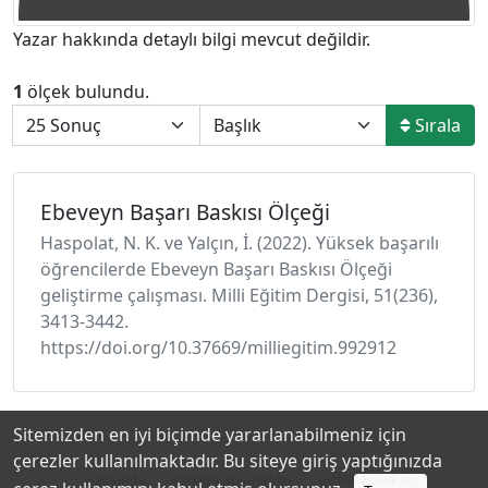
Yazar hakkında detaylı bilgi mevcut değildir.
1
ölçek bulundu.
Sırala
Ebeveyn Başarı Baskısı Ölçeği
Haspolat, N. K. ve Yalçın, İ. (2022). Yüksek başarılı
öğrencilerde Ebeveyn Başarı Baskısı Ölçeği
geliştirme çalışması. Milli Eğitim Dergisi, 51(236),
3413-3442.
https://doi.org/10.37669/milliegitim.992912
Sitemizden en iyi biçimde yararlanabilmeniz için
çerezler kullanılmaktadır. Bu siteye giriş yaptığınızda
Hakkında
Katkıda Bulunanlar
Gizlilik Politikası