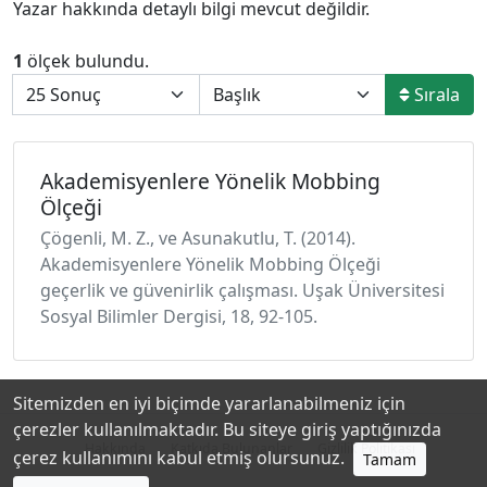
Yazar hakkında detaylı bilgi mevcut değildir.
1
ölçek bulundu.
Sırala
Akademisyenlere Yönelik Mobbing
Ölçeği
Çögenli, M. Z., ve Asunakutlu, T. (2014).
Akademisyenlere Yönelik Mobbing Ölçeği
geçerlik ve güvenirlik çalışması. Uşak Üniversitesi
Sosyal Bilimler Dergisi, 18, 92-105.
Sitemizden en iyi biçimde yararlanabilmeniz için
çerezler kullanılmaktadır. Bu siteye giriş yaptığınızda
Hakkında
Katkıda Bulunanlar
Gizlilik Politikası
çerez kullanımını kabul etmiş olursunuz.
Tamam