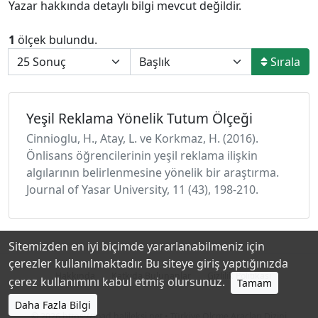
Yazar hakkında detaylı bilgi mevcut değildir.
1
ölçek bulundu.
Sırala
Yeşil Reklama Yönelik Tutum Ölçeği
Cinnioglu, H., Atay, L. ve Korkmaz, H. (2016).
Önlisans öğrencilerinin yeşil reklama ilişkin
algılarının belirlenmesine yönelik bir araştırma.
Journal of Yasar University, 11 (43), 198-210.
Sitemizden en iyi biçimde yararlanabilmeniz için
çerezler kullanılmaktadır. Bu siteye giriş yaptığınızda
Hakkında
Katkıda Bulunanlar
Gizlilik Politikası
çerez kullanımını kabul etmiş olursunuz.
Tamam
Daha Fazla Bilgi
© 2026
https://toad.halileksi.net
• Türkiye Ölçme Araçları Dizini