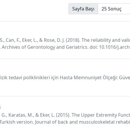
Sayfa Başı
S., Can, F., Eker, L., & Rose, D. J. (2018). The reliability and v
 Archives of Gerontology and Geriatrics. doi: 10.1016/j.arc
Fizik tedavi poliklinikleri için Hasta Memnuniyet Ölçeği: Güven
s
ci, G., Karatas, M., & Eker, L. (2015). The Upper Extremity Fun
e Turkish version. Journal of back and musculoskeletal rehabil