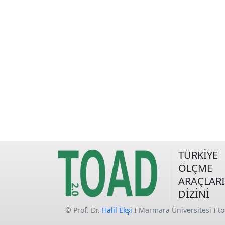
TÜRKİYE
ÖLÇME
ARAÇLARI
DİZİNİ
© Prof. Dr.
Halil Ekşi
I Marmara Üniversitesi I t