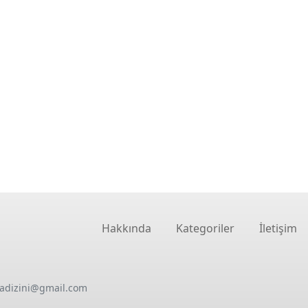
Hakkında
Kategoriler
İletişim
oadizini@gmail.com