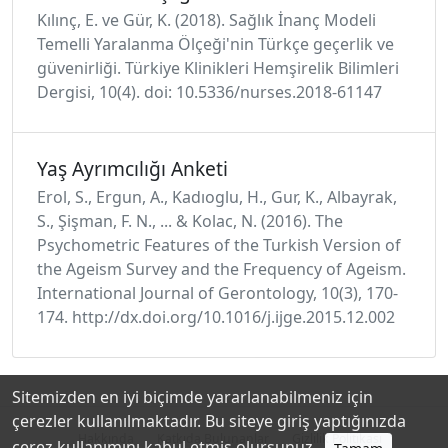
Kılınç, E. ve Gür, K. (2018). Sağlık İnanç Modeli
Temelli Yaralanma Ölçeği'nin Türkçe geçerlik ve
güvenirliği. Türkiye Klinikleri Hemşirelik Bilimleri
Dergisi, 10(4). doi: 10.5336/nurses.2018-61147
Yaş Ayrımcılığı Anketi
Erol, S., Ergun, A., Kadıoglu, H., Gur, K., Albayrak,
S., Şişman, F. N., ... & Kolac, N. (2016). The
Psychometric Features of the Turkish Version of
the Ageism Survey and the Frequency of Ageism.
International Journal of Gerontology, 10(3), 170-
174. http://dx.doi.org/10.1016/j.ijge.2015.12.002
Sitemizden en iyi biçimde yararlanabilmeniz için
çerezler kullanılmaktadır. Bu siteye giriş yaptığınızda
Hakkında
Katkıda Bulunanlar
Gizlilik Politikası
çerez kullanımını kabul etmiş olursunuz.