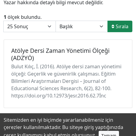
Yazar hakkında detaylı bilgi mevcut değildir.
1
ölçek bulundu.
Sırala
Atölye Dersi Zaman Yönetimi Ölçeği
(ADZYÖ)
Bulut Kılıç, İ. (2016). Atölye dersi zaman yönetimi
ölçeği: Geçerlik ve güvenirlik çalışması. Eğitim
Bilimleri Araştırmaları Dergisi – Journal of
Educational Sciences Research, 6(2), 82-100.
https://doi.org/10.12973/jesr.2016.62.7İnc
Sitemizden en iyi biçimde yararlanabilmeniz için
çerezler kullanılmaktadır. Bu siteye giriş yaptığınızda
Hakkında
Katkıda Bulunanlar
Gizlilik Politikası
çerez kullanımını kabul etmiş olursunuz.
Tamam