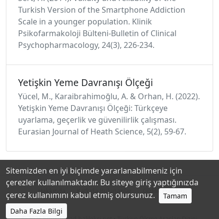
Turkish Version of the Smartphone Addiction
Scale in a younger population. Klinik
Psikofarmakoloji Bülteni-Bulletin of Clinical
Psychopharmacology, 24(3), 226-234.
Yetişkin Yeme Davranışı Ölçeği
Yücel, M., Karaibrahimoğlu, A. & Orhan, H. (2022).
Yetişkin Yeme Davranışı Ölçeği: Türkçeye
uyarlama, geçerlik ve güvenilirlik çalışması.
Eurasian Journal of Heath Science, 5(2), 59-67.
Sitemizden en iyi biçimde yararlanabilmeniz için
çerezler kullanılmaktadır. Bu siteye giriş yaptığınızda
Hakkında
Katkıda Bulunanlar
Gizlilik Politikası
çerez kullanımını kabul etmiş olursunuz.
Tamam
Daha Fazla Bilgi
© 2026
https://toad.halileksi.net
• Türkiye Ölçme Araçları Dizini