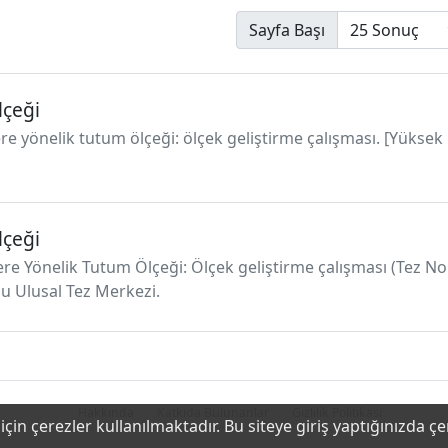
Sayfa Başı
lçeği
re yönelik tutum ölçeği: ölçek geliştirme çalışması. [Yüksek
lçeği
ere Yönelik Tutum Ölçeği: Ölçek geliştirme çalışması (Tez N
u Ulusal Tez Merkezi.
Hakkında
Katkıda Bulunanlar
Gizlilik Politikası
çin çerezler kullanılmaktadır. Bu siteye giriş yaptığınızda ç