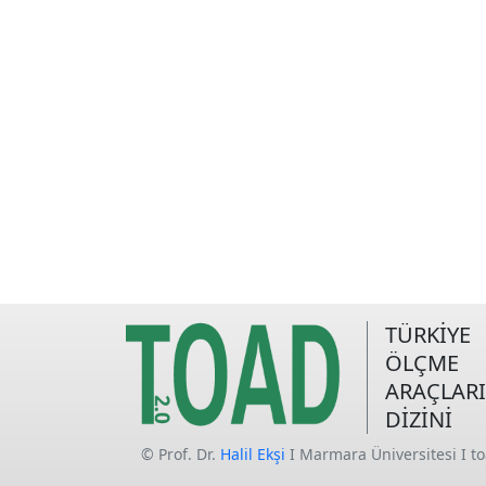
TÜRKİYE
ÖLÇME
ARAÇLARI
DİZİNİ
© Prof. Dr.
Halil Ekşi
I Marmara Üniversitesi I t