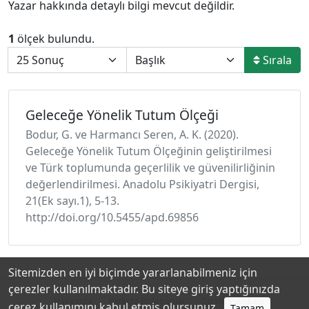
Yazar hakkında detaylı bilgi mevcut değildir.
1
ölçek bulundu.
Sırala
Geleceğe Yönelik Tutum Ölçeği
Bodur, G. ve Harmancı Seren, A. K. (2020).
Geleceğe Yönelik Tutum Ölçeğinin geliştirilmesi
ve Türk toplumunda geçerlilik ve güvenilirliğinin
değerlendirilmesi. Anadolu Psikiyatri Dergisi,
21(Ek sayı.1), 5-13.
http://doi.org/10.5455/apd.69856
Sitemizden en iyi biçimde yararlanabilmeniz için
çerezler kullanılmaktadır. Bu siteye giriş yaptığınızda
Hakkında
Katkıda Bulunanlar
Gizlilik Politikası
çerez kullanımını kabul etmiş olursunuz.
Tamam