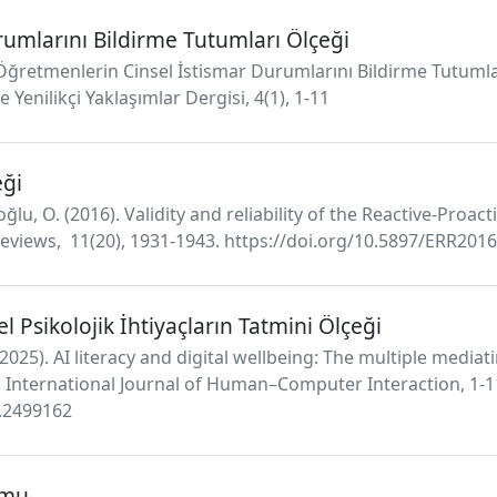
umlarını Bildirme Tutumları Ölçeği
. Öğretmenlerin Cinsel İstismar Durumlarını Bildirme Tutumla
e Yenilikçi Yaklaşımlar Dergisi, 4(1), 1-11
eği
ğlu, O. (2016). Validity and reliability of the Reactive-Proa
eviews, 11(20), 1931-1943. https://doi.org/10.5897/ERR201
 Psikolojik İhtiyaçların Tatmini Ölçeği
 (2025). AI literacy and digital wellbeing: The multiple mediat
. International Journal of Human–Computer Interaction, 1-1
5.2499162
rmu