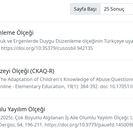
Sayfa Başı
nleme Ölçeği
Çocuk ve Ergenlerde Duygu Düzenleme ölçeğinin Türkçeye uya
0. https://doi.org/10.35379/cusosbil.942135
üzeyi Ölçeği (CKAQ-R)
. The Adaptation of Children's Knowledge of Abuse Question
 Online - Elementary Education, 19(1): 384-392. doi: 10.17051
lu Yayılım Ölçeği
2025). Çok Boyutlu Algılanan İş Aile Olumlu Yayılım Ölçeği: U
Dergisi, 64, 196-211. https://doi.org/10.9779/pauefd.145009