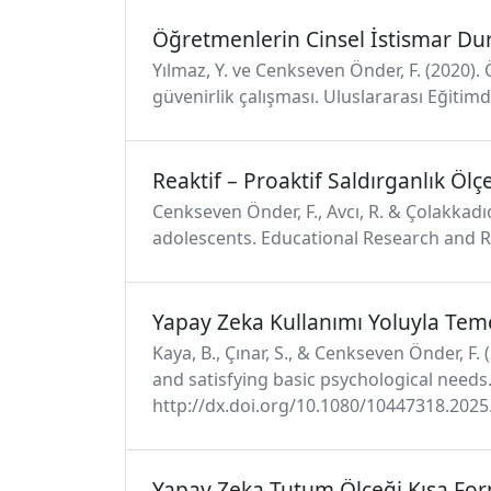
Öğretmenlerin Cinsel İstismar Dur
Yılmaz, Y. ve Cenkseven Önder, F. (2020)
güvenirlik çalışması. Uluslararası Eğitimd
Reaktif – Proaktif Saldırganlık Ölç
Cenkseven Önder, F., Avcı, R. & Çolakkadıo
adolescents. Educational Research and R
Yapay Zeka Kullanımı Yoluyla Temel
Kaya, B., Çınar, S., & Cenkseven Önder, F.
and satisfying basic psychological needs
http://dx.doi.org/10.1080/10447318.202
Yapay Zeka Tutum Ölçeği Kısa Fo