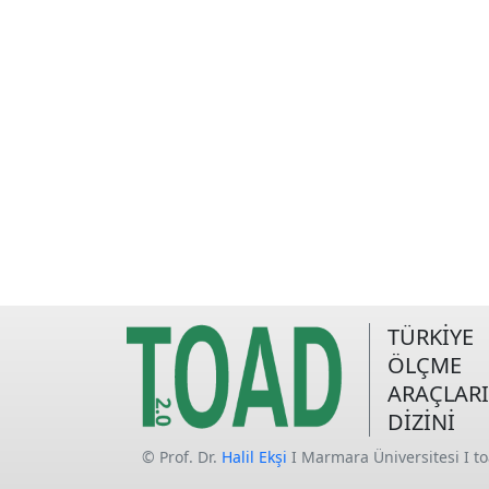
TÜRKİYE
ÖLÇME
ARAÇLARI
DİZİNİ
© Prof. Dr.
Halil Ekşi
I Marmara Üniversitesi I t