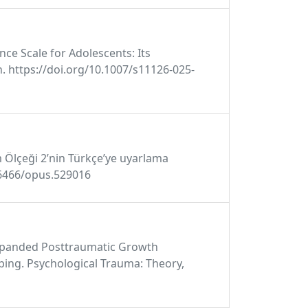
nce Scale for Adolescents: Its
on. https://doi.org/10.1007/s11126-025-
m Ölçeği 2’nin Türkçe’ye uyarlama
.26466/opus.529016
m Expanded Posttraumatic Growth
oping. Psychological Trauma: Theory,