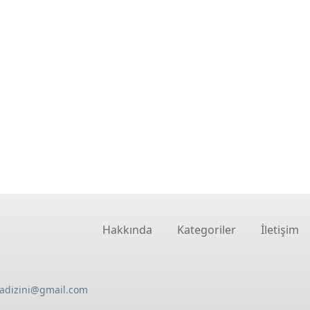
Hakkında
Kategoriler
İletişim
oadizini@gmail.com