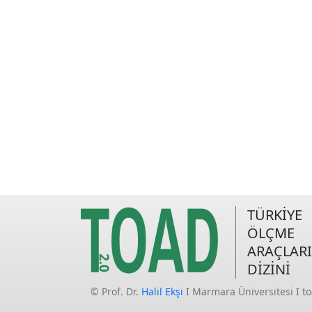
TÜRKİYE
ÖLÇME
ARAÇLARI
DİZİNİ
© Prof. Dr.
Halil Ekşi
I Marmara Üniversitesi I t