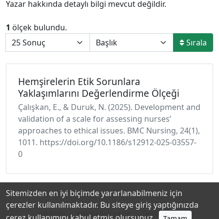
Yazar hakkında detaylı bilgi mevcut değildir.
1
ölçek bulundu.
Sırala
Hemşirelerin Etik Sorunlara
Yaklaşımlarını Değerlendirme Ölçeği
Çalışkan, E., & Duruk, N. (2025). Development and
validation of a scale for assessing nurses’
approaches to ethical issues. BMC Nursing, 24(1),
1011. https://doi.org/10.1186/s12912-025-03557-
0
Sitemizden en iyi biçimde yararlanabilmeniz için
çerezler kullanılmaktadır. Bu siteye giriş yaptığınızda
Hakkında
Katkıda Bulunanlar
Gizlilik Politikası
çerez kullanımını kabul etmiş olursunuz.
Tamam