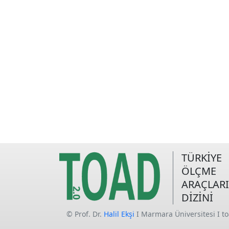
TÜRKİYE
ÖLÇME
ARAÇLARI
DİZİNİ
© Prof. Dr.
Halil Ekşi
I Marmara Üniversitesi I t