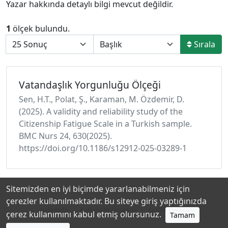
Yazar hakkında detaylı bilgi mevcut değildir.
1
ölçek bulundu.
Sırala
Vatandaşlık Yorgunluğu Ölçeği
Sen, H.T., Polat, Ş., Karaman, M. Özdemir, D.
(2025). A validity and reliability study of the
Citizenship Fatigue Scale in a Turkish sample.
BMC Nurs 24, 630(2025).
https://doi.org/10.1186/s12912-025-03289-1
Sitemizden en iyi biçimde yararlanabilmeniz için
çerezler kullanılmaktadır. Bu siteye giriş yaptığınızda
Hakkında
Katkıda Bulunanlar
Gizlilik Politikası
çerez kullanımını kabul etmiş olursunuz.
Tamam