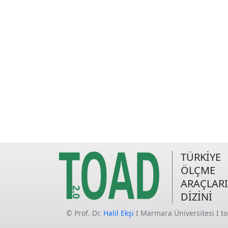
TÜRKİYE
ÖLÇME
ARAÇLARI
DİZİNİ
© Prof. Dr.
Halil Ekşi
I Marmara Üniversitesi I t