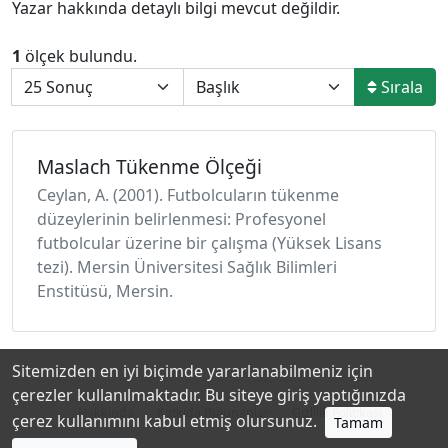
Yazar hakkında detaylı bilgi mevcut değildir.
1
ölçek bulundu.
Sırala
Maslach Tükenme Ölçeği
Ceylan, A. (2001). Futbolcuların tükenme
düzeylerinin belirlenmesi: Profesyonel
futbolcular üzerine bir çalışma (Yüksek Lisans
tezi). Mersin Üniversitesi Sağlık Bilimleri
Enstitüsü, Mersin.
Sitemizden en iyi biçimde yararlanabilmeniz için
çerezler kullanılmaktadır. Bu siteye giriş yaptığınızda
Hakkında
Katkıda Bulunanlar
Gizlilik Politikası
çerez kullanımını kabul etmiş olursunuz.
Tamam