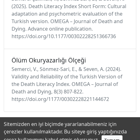
(2025). Death Literacy Index Short Form: Cultural
adaptation and psychometric evaluation of the
Turkish version. OMEGA – Journal of Death and
Dying. Advance online publication.
https://doi.org/10.1177/00302228251366736
Ölüm Okuryazarlığı Ölçeği
Semerci, V., Sönmez-Sari, E., & Seven, A. (2024).
Validity and Reliability of the Turkish Version of
the Death Literacy Index. OMEGA – Journal of
Death and Dying, 8(3) 807-822.
https://doi.org/1177/00302228221144672
Sitemizden en iyi biçimde yararlanabilmeniz için
çerezler kullanılmaktadır. Bu siteye giriş yaptığınızda
Hakkında
Katkıda Bulunanlar
Gizlilik Politikası
çerez kullanımını kabul etmiş olursunuz.