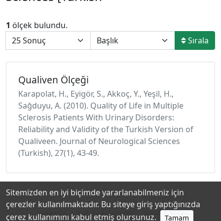
1
ölçek bulundu.
Sırala
Qualiven Ölçeği
Karapolat, H., Eyigör, S., Akkoç, Y., Yeşil, H.,
Sağduyu, A. (2010). Quality of Life in Multiple
Sclerosis Patients With Urinary Disorders:
Reliability and Validity of the Turkish Version of
Qualiveen. Journal of Neurological Sciences
(Turkish), 27(1), 43-49.
Sitemizden en iyi biçimde yararlanabilmeniz için
çerezler kullanılmaktadır. Bu siteye giriş yaptığınızda
Hakkında
Katkıda Bulunanlar
Gizlilik Politikası
çerez kullanımını kabul etmiş olursunuz.
Tamam