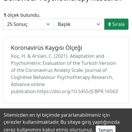
1
ölçek bulundu.
Sırala
Koronavirüs Kaygısı Ölçeği
Koç, H. & Arslan, C. (2021). Adaptation and
Psychometric Evaluation of the Turkish Version
of the Coronavirus Anxiety Scale. Journal of
Cognitive Behaviour Psychotherapy Research,
Advance online
publication.https://doi.org/10.5455/JCBPR.16563
Sitemizden en iyi biçimde yararlanabilmeniz için
çerezler kullanılmaktadır. Bu siteye giriş yaptığınızda
Hakkında
Katkıda Bulunanlar
Gizlilik Politikası
çerez kullanımını kabul etmiş olursunuz.
Tamam