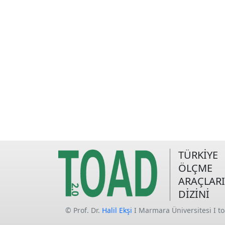
TÜRKİYE
ÖLÇME
ARAÇLARI
DİZİNİ
© Prof. Dr.
Halil Ekşi
I Marmara Üniversitesi I t