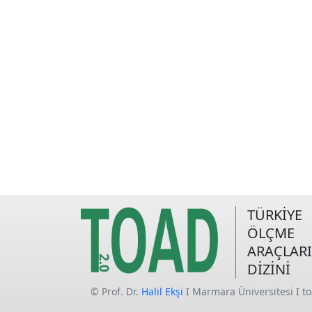
TÜRKİYE
ÖLÇME
ARAÇLARI
DİZİNİ
© Prof. Dr.
Halil Ekşi
I Marmara Üniversitesi I t