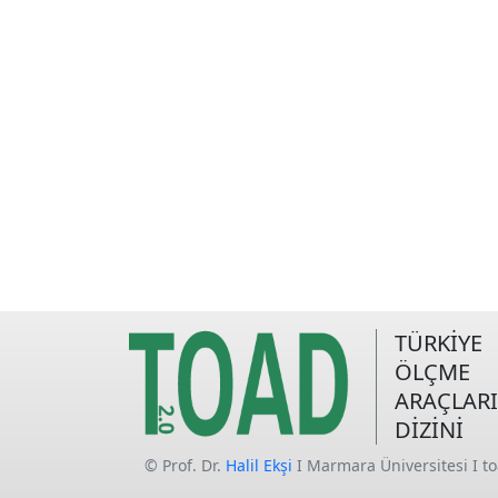
TÜRKİYE
ÖLÇME
ARAÇLARI
DİZİNİ
© Prof. Dr.
Halil Ekşi
I Marmara Üniversitesi I t