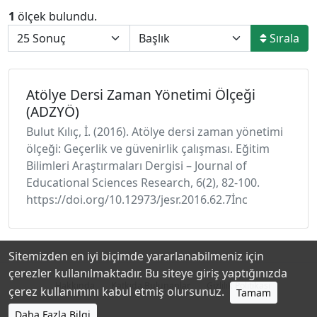
1
ölçek bulundu.
Sırala
Atölye Dersi Zaman Yönetimi Ölçeği
(ADZYÖ)
Bulut Kılıç, İ. (2016). Atölye dersi zaman yönetimi
ölçeği: Geçerlik ve güvenirlik çalışması. Eğitim
Bilimleri Araştırmaları Dergisi – Journal of
Educational Sciences Research, 6(2), 82-100.
https://doi.org/10.12973/jesr.2016.62.7İnc
Sitemizden en iyi biçimde yararlanabilmeniz için
çerezler kullanılmaktadır. Bu siteye giriş yaptığınızda
Hakkında
Katkıda Bulunanlar
Gizlilik Politikası
çerez kullanımını kabul etmiş olursunuz.
Tamam
Daha Fazla Bilgi