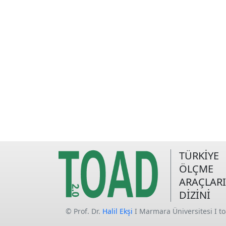
TÜRKİYE
ÖLÇME
ARAÇLARI
DİZİNİ
© Prof. Dr.
Halil Ekşi
I Marmara Üniversitesi I t