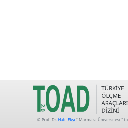
TÜRKİYE
ÖLÇME
ARAÇLARI
DİZİNİ
© Prof. Dr.
Halil Ekşi
I Marmara Üniversitesi I t