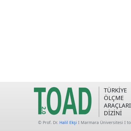
TÜRKİYE
ÖLÇME
ARAÇLARI
DİZİNİ
© Prof. Dr.
Halil Ekşi
I Marmara Üniversitesi I t