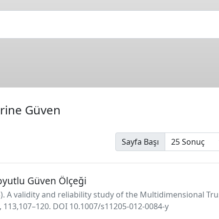
erine Güven
Sayfa Başı
oyutlu Güven Ölçeği
3). A validity and reliability study of the Multidimensional Tr
s, 113,107–120. DOI 10.1007/s11205-012-0084-y